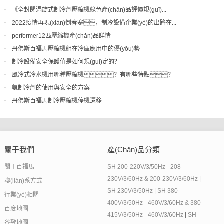
《全封閉渦旋式制冷劑壓縮機綠色產(chǎn)品評價規(guī)...
2022疫情再現(xiàn)倒春寒，制冷設備企業(yè)的出路在...
performer12匹壓縮機產(chǎn)品詳情
丹佛斯百福馬壓縮機組在冷庫應用中的優(yōu)勢
制冷設備安全保護值是如何規(guī)定的？
風冷式冷水機用哪種壓縮機？有哪些特點？
氨制冷劑的使用與安全的方案
丹佛斯百福馬制冷壓縮機停機遷移
關于我們
產(chǎn)品分類
關于百福馬
SH 200-220V/3/50Hz - 208-
230V/3/60Hz & 200-230V/3/60Hz
|
聯(lián)系方式
SH 230V/3/50Hz
|
SH 380-
行業(yè)相關
400V/3/50Hz - 460V/3/60Hz & 380-
百度地圖
415V/3/50Hz - 460V/3/60Hz
|
SH
谷歌地圖