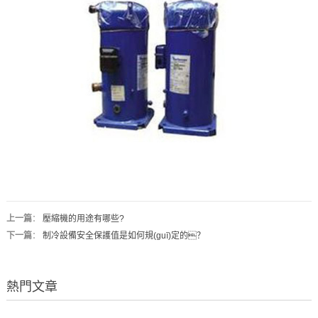
上一篇
：
壓縮機的用途有哪些?
下一篇
：
制冷設備安全保護值是如何規(guī)定的？
熱門文章