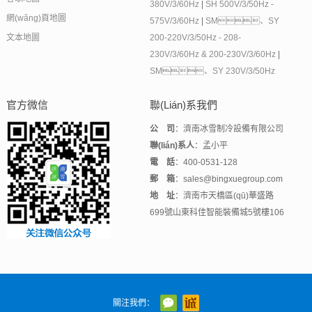
380V/3/60Hz
|
SH 500V/3/50Hz -
網(wǎng)頁地圖
575V/3/60Hz
|
SM、SY
文本地圖
200-220V/3/50Hz - 208-
230V/3/60Hz & 200-230V/3/60Hz
|
SM、SY 230V/3/50Hz
官方微信
聯(lián)系我們
公 司
：濟南冰雪制冷設備有限公司
聯(lián)系人
：孟小平
電 話
：400-0531-128
郵 箱
：sales@bingxuegroup.com
地 址
：濟南市天橋區(qū)華盛路
699號山東科佳智能裝備城5號樓106
關注我們：