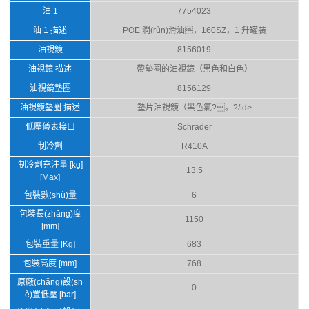
油 1
7754023
油 1 描述
POE 潤(rùn)滑油，160SZ，1 升罐裝
油視鏡
8156019
油視鏡 描述
帶墊圈的油視鏡（黑色和白色）
油視鏡墊圈
8156129
油視鏡墊圈 描述
墊片油視鏡（黑色氯?。?/td>
低壓儀表接口
Schrader
制冷劑
R410A
制冷劑充注量 [kg]
13.5
[Max]
包裝數(shù)量
6
包裝長(zhǎng)度
1150
[mm]
包裝重量 [Kg]
683
包裝高度 [mm]
768
原廠(chǎng)設(sh
0
è)置低壓 [bar]