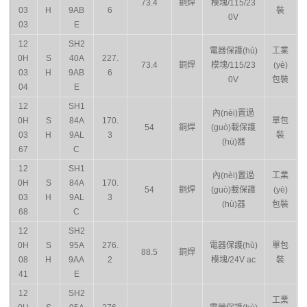
73.4
銅焊
模塊/115/23
03
H
9AB
6
裝
0V
03
E
12
SH2
電器保護(hù)
工業
0H
S
40A
227.
73.4
銅焊
模塊/115/23
(yè)
03
H
9AB
6
0V
包裝
04
E
12
SH1
內(nèi)置過
0H
S
84A
170.
單包
54
銅焊
(guò)載保護
03
H
9AL
3
裝
(hù)器
67
C
12
SH1
內(nèi)置過
工業
0H
S
84A
170.
54
銅焊
(guò)載保護
(yè)
03
H
9AL
3
(hù)器
包裝
68
C
12
SH2
0H
S
95A
276.
電器保護(hù)
單包
88.5
銅焊
08
H
9AA
2
模塊/24V ac
裝
41
E
12
SH2
工業