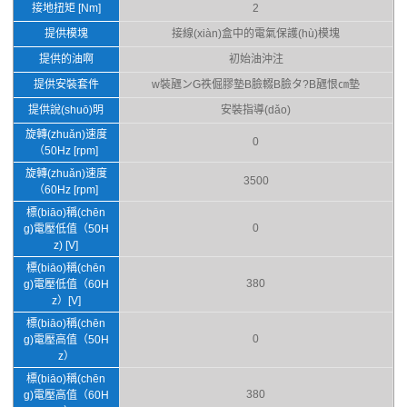
接地扭矩 [Nm]
2
提供模塊
接線(xiàn)盒中的電氣保護(hù)模塊
提供的油啊
初始油沖注
提供安裝套件
w裝甅ンG祑倔膠墊B臉輟B臉タ?B甅恨㎝墊
提供說(shuō)明
安裝指導(dǎo)
旋轉(zhuǎn)速度
0
（50Hz [rpm]
旋轉(zhuǎn)速度
3500
（60Hz [rpm]
標(biāo)稱(chēn
0
g)電壓低值（50H
z) [V]
標(biāo)稱(chēn
380
g)電壓低值（60H
z）[V]
標(biāo)稱(chēn
0
g)電壓高值（50H
z）
標(biāo)稱(chēn
380
g)電壓高值（60H