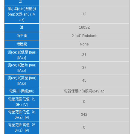
z）
每小時(shí)啟動(d
12
òng)次數(shù) [M
ax]
油
160SZ
油平衡
2-1/4'' Rotolock
泄壓閥
None
測(cè)試低壓 [bar]
31
[Max]
測(cè)試壓差 [bar]
37
[Max]
測(cè)試高壓 [bar]
45
[Max]
電機(jī)保護(hù)
電器保護(hù)模塊/24V ac
電壓范圍低值（5
0
0Hz [V]
電壓范圍低值（6
342
0Hz）[V]
電壓范圍高值（5
0
0Hz）[V]