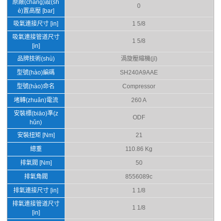
原廠(chǎng)設(sh
0
è)置高壓 [bar]
吸氣連接尺寸 [in]
1 5/8
吸氣連接管道尺寸
1 5/8
[in]
品牌技術(shù)
渦旋壓縮機(jī)
型號(hào)編碼
SH240A9AAE
型號(hào)命名
Compressor
堵轉(zhuǎn)電流
260 A
安裝標(biāo)準(z
ODF
hǔn)
安裝扭矩 [Nm]
21
總重
110.86 Kg
排氣閥 [Nm]
50
排氣角閥
8556089c
排氣連接尺寸 [in]
1 1/8
排氣連接管道尺寸
1 1/8
[in]