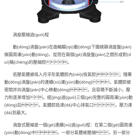
渦旋壓縮過(guò)程
動(dòng)渦盤(pán)在曲軸驅(qū)動(dòng)下圍繞靜渦旋盤(pán)
做圓周運(yùn)動(dòng)，從而在兩個(gè)渦旋盤(pán)之間形成對(d
uì)稱(chēng)的壓縮腔。
低壓氣體被吸入月牙形氣體腔內(nèi)(吸氣腔)；隨著
動(dòng)渦盤(pán)的連續(xù)運(yùn)動(dòng)，氣體腔被
密閉并向渦盤(pán)中心移動(dòng)，且容積不斷減小，壓
力則逐漸增加。經(jīng)過(guò)三個(gè)完整的圓周運(yùn)動
(dòng)后，氣體腔抵達(dá)中心排氣口，壓力達
(dá)到最大。
渦旋式壓縮是一個(gè)連續(xù)過(guò)程：在第二個(gè)圓周運
(yùn)動(dòng)中，一部分氣體被壓縮，另一部分