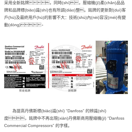
采用全新銘牌，同時(shí)，壓縮機(jī)產(chǎn)品品
牌和品牌標(biāo)識(shí)也有所調(diào)整。銘牌的更新對(duì)客
戶(hù)及最終用戶(hù)的影響不大：技術(shù)內(nèi)容沒(méi)有變
動(dòng)。
為提高丹佛斯標(biāo)識(shí) “Danfoss” 的辨識(shí)
度，銘牌中不再出現(xiàn)丹佛斯商用壓縮機(jī) “Danfoss
Commercial Compressors” 的字樣。