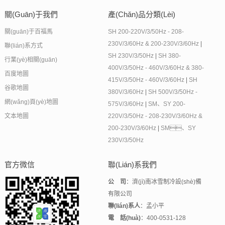
關(guān)于我們
產(chǎn)品分類(lèi)
關(guān)于百福馬
SH 200-220V/3/50Hz - 208-
230V/3/60Hz & 200-230V/3/60Hz
|
聯(lián)系方式
SH 230V/3/50Hz
|
SH 380-
行業(yè)相關(guān)
400V/3/50Hz - 460V/3/60Hz & 380-
百度地圖
415V/3/50Hz - 460V/3/60Hz
|
SH
谷歌地圖
380V/3/60Hz
|
SH 500V/3/50Hz -
網(wǎng)頁(yè)地圖
575V/3/60Hz
|
SM、SY 200-
文本地圖
220V/3/50Hz - 208-230V/3/60Hz &
200-230V/3/60Hz
|
SM、SY
230V/3/50Hz
官方微信
聯(lián)系我們
公 司
：濟(jì)南冰雪制冷設(shè)備
有限公司
聯(lián)系人
：孟小平
電 話(huà)
：400-0531-128