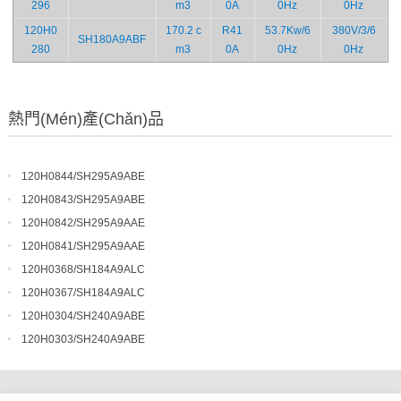
296
m3
0A
0Hz
0Hz
120H0
170.2 c
R41
53.7Kw/6
380V/3/6
SH180A9ABF
280
m3
0A
0Hz
0Hz
熱門(mén)產(chǎn)品
120H0844/SH295A9ABE
120H0843/SH295A9ABE
120H0842/SH295A9AAE
120H0841/SH295A9AAE
120H0368/SH184A9ALC
120H0367/SH184A9ALC
120H0304/SH240A9ABE
120H0303/SH240A9ABE