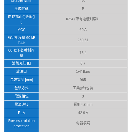
節(jié)能裝置
No
生成代碼
B
IP 防護(hù)等級(j
IP54 (帶有電纜封套）
í)
MCC
60 A
額定制冷量 60 kB
250.51
TU/h
60Hz下名義制冷
73.4
量
油氣充注 [L]
6.7
放油口
1/4'' flare
包裝寬度 [mm]
965
包裝方式
工業(yè)包裝
電源相位
3
電源連接
螺釘4.8 mm
RLA
42.9 A
Reverse rotation
電器模塊
protection