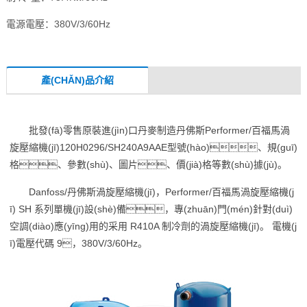
電源電壓：380V/3/60Hz
產(CHǍN)品介紹
批發(fā)零售原裝進(jìn)口丹麥制造丹佛斯Performer/百福馬渦
旋壓縮機(jī)120H0296/SH240A9AAE型號(hào)、規(guī)
格、參數(shù)、圖片、價(jià)格等數(shù)據(jù)。
Danfoss/丹佛斯渦旋壓縮機(jī)，Performer/百福馬渦旋壓縮機(j
ī) SH 系列單機(jī)設(shè)備，專(zhuān)門(mén)針對(duì)
空調(diào)應(yīng)用的采用 R410A 制冷劑的渦旋壓縮機(jī)。 電機(j
ī)電壓代碼 9，380V/3/60Hz。