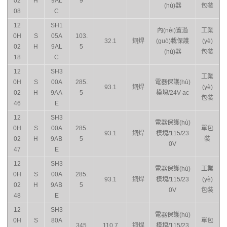
02
H
9AL
9
(hù)器
包裝
08
C
12
SH1
內(nèi)置過
工業
0H
S
05A
103.
32.1
銅焊
(guò)載保護
(yè)
02
H
9AL
5
(hù)器
包裝
18
C
12
SH3
工業
0H
S
00A
285.
電器保護(hù)
93.1
銅焊
(yè)
02
H
9AA
5
模塊/24V ac
包裝
46
E
12
SH3
電器保護(hù)
0H
S
00A
285.
單包
93.1
銅焊
模塊/115/23
02
H
9AB
5
裝
0V
47
E
12
SH3
電器保護(hù)
工業
0H
S
00A
285.
93.1
銅焊
模塊/115/23
(yè)
02
H
9AB
5
0V
包裝
48
E
12
SH3
電器保護(hù)
0H
S
80A
單包
345
110.7
銅焊
模塊/115/23