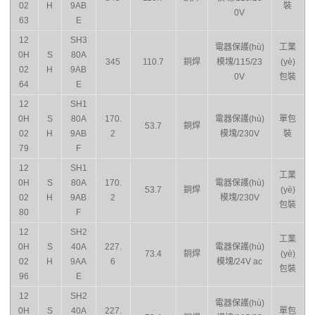
02
H
9AB
裝
0V
63
E
12
SH3
電器保護(hù)
工業
0H
S
80A
345
110.7
銅焊
模塊/115/23
(yè)
02
H
9AB
0V
包裝
64
E
12
SH1
0H
S
80A
170.
電器保護(hù)
單包
53.7
銅焊
02
H
9AB
2
模塊/230V
裝
79
F
12
SH1
工業
0H
S
80A
170.
電器保護(hù)
53.7
銅焊
(yè)
02
H
9AB
2
模塊/230V
包裝
80
F
12
SH2
工業
0H
S
40A
227.
電器保護(hù)
73.4
銅焊
(yè)
02
H
9AA
6
模塊/24V ac
包裝
96
E
12
SH2
電器保護(hù)
0H
S
40A
227.
單包