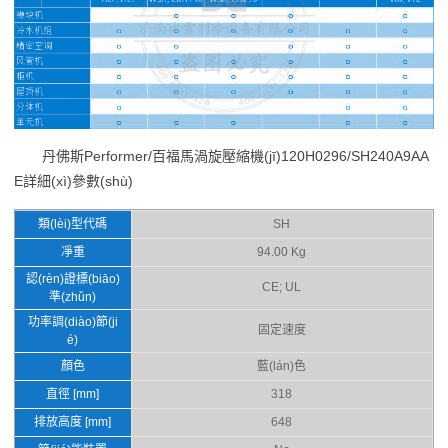
丹佛斯Performer/百福馬渦旋壓縮機(jī)120H0296/SH240A9AA
E詳細(xì)參數(shù)
類(lèi)型代碼
SH
凈重
94.00 Kg
認(rèn)證標(biāo)
CE; UL
準(zhǔn)
功率調(diào)節(ji
固定速度
é)
顏色
藍(lán)色
直徑 [mm]
318
排放高度 [mm]
648