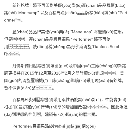
新的銘牌上將不再印刷美優(yōu)樂(lè)產(chǎn)品品牌標(biāo)
識(shí)"Maneurop" 以及百福馬產(chǎn)品品牌標(biāo)識(shí) "Perf
ormer"。
產(chǎn)品品牌美優(yōu)樂(lè) “Maneurop” 將繼續(xù)使用。
但是，產(chǎn)品品牌百福馬 “Performer” 將不再使
用，統(tǒng)稱(chēng)為丹佛斯渦旋“Danfoss Scrol
l”。
丹佛斯商用壓縮機(jī)法國(guó)及中國(guó)工廠(chǎng)的新銘
牌更換將在2015年12月至2016年2月之間陸續(xù)完成。美
國(guó)的渦旋壓縮機(jī)工廠(chǎng)繼續(xù)采用現(xiàn)有銘牌，
暫不做調(diào)整。
百福馬H系列壓縮機(jī)采用柔性渦旋設(shè)計(jì)，性能會(huì)
根據(jù)最初運(yùn)行時(shí)間的增加而改善。因此為達
(dá)到理想的性能，建議有72小時(shí)的磨合期。
Performer/百福馬渦旋壓縮機(jī)結(jié)構(gòu)