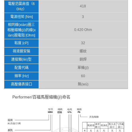
電壓范圍高值（6
418
0Hz）
電源扭矩 [Nm]
3
相同線(xiàn)圈三
0.420 Ohm
相壓縮機(jī)的線(x
iàn)圈電阻 [Ohm]
粘度 [cP]
32
視液鏡安裝
螺紋
連接類(lèi)型
銅焊
配置代碼
單機(jī)
頻率 [Hz]
60
高壓儀表接口
無(wú)
Performer/百福馬壓縮機(jī)命名