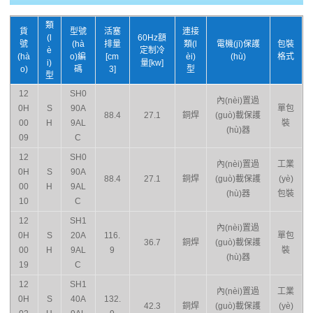
類
貨
型號
活塞
連接
(l
60Hz額
號
(hà
排量
類(l
電機(jī)保護
包裝
è
定制冷
(hà
o)編
[cm
èi)
(hù)
格式
i)
量[kw]
o)
碼
3]
型
型
12
SH0
內(nèi)置過
0H
S
90A
單包
88.4
27.1
銅焊
(guò)載保護
00
H
9AL
裝
(hù)器
09
C
12
SH0
內(nèi)置過
工業
0H
S
90A
88.4
27.1
銅焊
(guò)載保護
(yè)
00
H
9AL
(hù)器
包裝
10
C
12
SH1
內(nèi)置過
0H
S
20A
116.
單包
36.7
銅焊
(guò)載保護
00
H
9AL
9
裝
(hù)器
19
C
12
SH1
內(nèi)置過
工業
0H
S
40A
132.
42.3
銅焊
(guò)載保護
(yè)