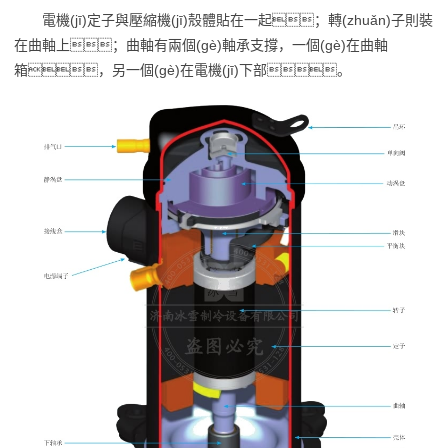
電機(jī)定子與壓縮機(jī)殼體貼在一起；轉(zhuǎn)子則裝
在曲軸上；曲軸有兩個(gè)軸承支撐，一個(gè)在曲軸
箱，另一個(gè)在電機(jī)下部。