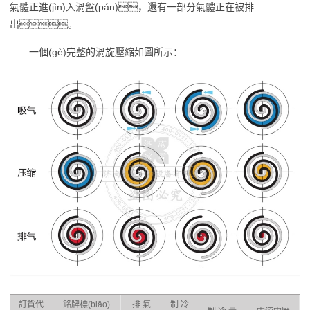
氣體正進(jìn)入渦盤(pán)，還有一部分氣體正在被排
出。
一個(gè)完整的渦旋壓縮如圖所示：
訂貨代
銘牌標(biāo)
排 氣
制 冷