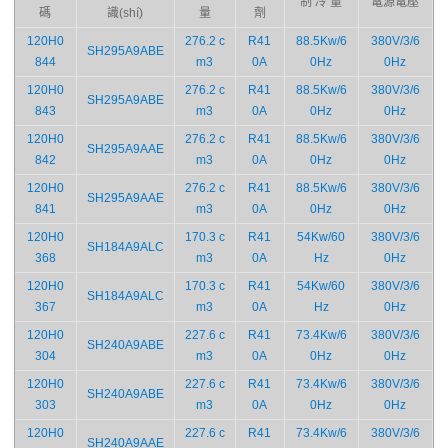
制 冷 量
電源電壓
碼
識(shí)
量
劑
120H0
276.2 c
R41
88.5Kw/6
380V/3/6
SH295A9ABE
844
m3
0A
0Hz
0Hz
120H0
276.2 c
R41
88.5Kw/6
380V/3/6
SH295A9ABE
843
m3
0A
0Hz
0Hz
120H0
276.2 c
R41
88.5Kw/6
380V/3/6
SH295A9AAE
842
m3
0A
0Hz
0Hz
120H0
276.2 c
R41
88.5Kw/6
380V/3/6
SH295A9AAE
841
m3
0A
0Hz
0Hz
120H0
170.3 c
R41
54Kw/60
380V/3/6
SH184A9ALC
368
m3
0A
Hz
0Hz
120H0
170.3 c
R41
54Kw/60
380V/3/6
SH184A9ALC
367
m3
0A
Hz
0Hz
120H0
227.6 c
R41
73.4Kw/6
380V/3/6
SH240A9ABE
304
m3
0A
0Hz
0Hz
120H0
227.6 c
R41
73.4Kw/6
380V/3/6
SH240A9ABE
303
m3
0A
0Hz
0Hz
120H0
227.6 c
R41
73.4Kw/6
380V/3/6
SH240A9AAE