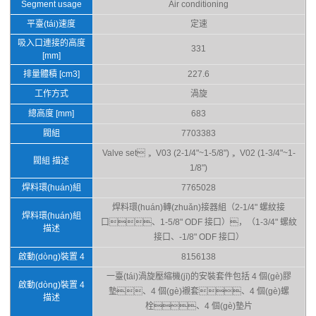
Segment usage
Air conditioning
平臺(tái)速度
定速
吸入口連接的高度
331
[mm]
排量體積 [cm3]
227.6
工作方式
渦旋
總高度 [mm]
683
閥組
7703383
Valve set， V03 (2-1/4"~1-5/8")， V02 (1-3/4"~1-
閥組 描述
1/8")
焊料環(huán)組
7765028
焊料環(huán)轉(zhuǎn)接器組（2-1/4" 螺紋接
焊料環(huán)組
口、1-5/8" ODF 接口），（1-3/4" 螺紋
描述
接口、-1/8" ODF 接口）
啟動(dòng)裝置 4
8156138
一臺(tái)渦旋壓縮機(jī)的安裝套件包括 4 個(gè)膠
啟動(dòng)裝置 4
墊、4 個(gè)襯套、4 個(gè)螺
描述
栓、4 個(gè)墊片