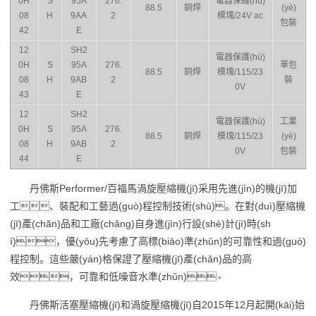
0H
S
95A
276.
電器保護(hù)
88.5
銅焊
(yè)
08
H
9AA
2
模塊/24V ac
包裝
42
E
12
SH2
電器保護(hù)
0H
S
95A
276.
單包
88.5
銅焊
模塊/115/23
08
H
9AB
2
裝
0V
43
E
12
SH2
電器保護(hù)
工業
0H
S
95A
276.
88.5
銅焊
模塊/115/23
(yè)
08
H
9AB
2
0V
包裝
44
E
丹佛斯Performer/百福馬渦旋壓縮機(jī)采用先進(jìn)的機(jī)加
工、裝配和工藝過(guò)程控制技術(shù)。在對(duì)壓縮機
(jī)產(chǎn)品和工廠(chǎng)自身進(jìn)行設(shè)計(jì)時(sh
í)，優(yōu)先考慮了高標(biāo)準(zhǔn)的可靠性和過(guò)
程控制。這些嚴(yán)格保證了壓縮機(jī)產(chǎn)品的高
效，可靠和低噪音水準(zhǔn)。
丹佛斯活塞壓縮機(jī)和渦旋壓縮機(jī)自2015年12月起開(kāi)始