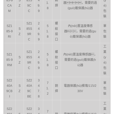
85-9
S
85S
4
銅
(y
1.
器，需要的過
CA
Z
9C
9.
焊
è)
8
(guò)載保護(hù)器
M
C
9
包
裝
SZ1
2
螺
SZ1
5
內(nèi)置溫度傳感
單
S
85S
4
紋
85-9
1.
器，需要的過(gu
包
Z
9R
9.
接
RI
8
ò)載保護(hù)器
裝
C
9
口
工
SZ1
2
螺
業
SZ1
5
內(nèi)置溫度傳感器，
S
85S
4
紋
(y
85-9
1.
需要的過(guò)載保護(h
Z
9R
9.
接
è)
RM
8
ù)器
C
9
口
包
裝
SZ2
SZ2
3
7
單
40A
S
40A
4
銅
電器保護(hù)模塊/115/2
1.
包
9CB
Z
9C
7.
焊
30V
2
裝
I
BE
8
工
SZ2
SZ2
3
業
7