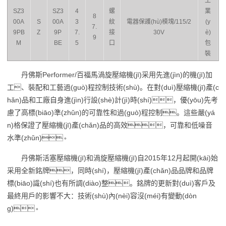
工
SZ3
SZ3
4
螺
業
8
00A
S
00A
3
紋
電器保護(hù)模塊/115/2
(y
7.
9PB
Z
9P
7.
接
30V
è)
9
M
BE
5
口
包
裝
丹佛斯Performer/百福馬渦旋壓縮機(jī)采用先進(jìn)的機(jī)加
工、裝配和工藝過(guò)程控制技術(shù)。在對(duì)壓縮機(jī)產(c
hǎn)品和工廠自身進(jìn)行設(shè)計(jì)時(shí)，優(yōu)先考
慮了高標(biāo)準(zhǔn)的可靠性和過(guò)程控制。這些嚴(yá
n)格保證了壓縮機(jī)產(chǎn)品的高效，可靠和低噪音
水準(zhǔn)。
丹佛斯活塞壓縮機(jī)和渦旋壓縮機(jī)自2015年12月起開(kāi)始
采用全新銘牌，同時(shí)，壓縮機(jī)產(chǎn)品品牌和品牌
標(biāo)識(shí)也有所調(diào)整。銘牌的更新對(duì)客戶及
最終用戶的影響不大：技術(shù)內(nèi)容沒(méi)有變動(dòn
g)。