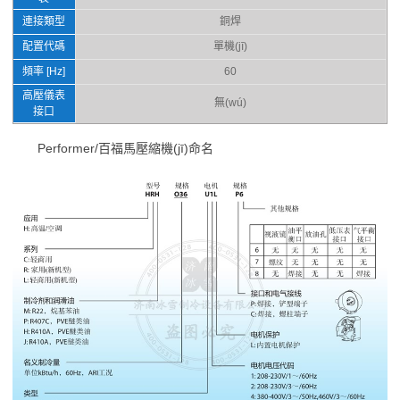
連接類型
銅焊
配置代碼
單機(jī)
頻率 [Hz]
60
高壓儀表
無(wú)
接口
Performer/百福馬壓縮機(jī)命名