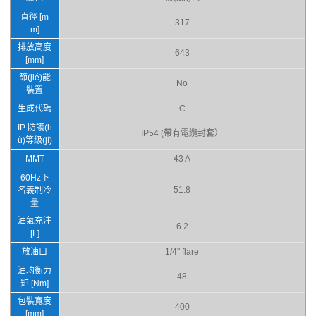
直徑 [m
317
m]
排放高度
643
[mm]
節(jié)能
No
裝置
生成代碼
C
IP 防護(h
IP54 (帶有電纜封套）
ù)等級(jí)
MMT
43 A
60Hz下
51.8
名義制冷
量
油氣充注
6.2
[L]
放油口
1/4'' flare
油均衡力
48
矩 [Nm]
包裝寬度
400
[mm]