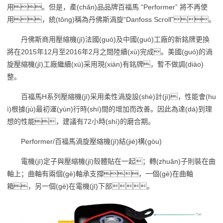
用。但是，產(chǎn)品品牌百福馬 “Performer” 將不再使
用，統(tǒng)稱為丹佛斯渦旋“Danfoss Scroll”。
丹佛斯商用壓縮機(jī)法國(guó)及中國(guó)工廠的新銘牌更換
將在2015年12月至2016年2月之間陸續(xù)完成。美國(guó)的渦
旋壓縮機(jī)工廠繼續(xù)采用現(xiàn)有銘牌，暫不做調(diào)
整。
百福馬H系列壓縮機(jī)采用柔性渦旋設(shè)計(jì)，性能會(hu
ì)根據(jù)最初運(yùn)行時(shí)間的增加而改善。因此為達(dá)到理
想的性能，建議有72小時(shí)的磨合期。
Performer/百福馬渦旋壓縮機(jī)結(jié)構(gòu)
電機(jī)定子與壓縮機(jī)殼體貼在一起；轉(zhuǎn)子則裝在曲
軸上；曲軸有兩個(gè)軸承支撐，一個(gè)在曲軸
箱，另一個(gè)在電機(jī)下部。