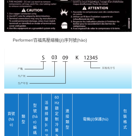
Performer/百福馬壓縮機(jī)序列號(hào)
60
活
Hz
型
塞
額
號
連
包
貨號
排
定
類
(hà
接
裝
(hà
量
制
電機(jī)保護(hù)
型
o)
類
格
o)
[c
冷
編
型
式
m
量
碼
3]
[k