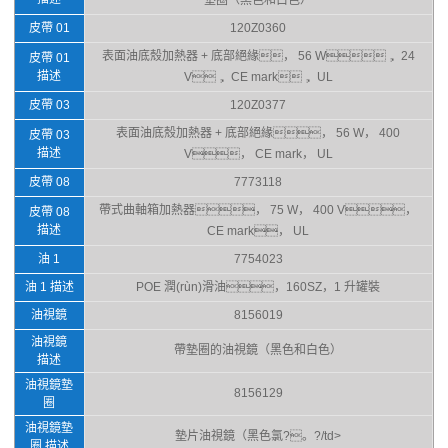
皮帶 01
120Z0360
表面油底殼加熱器 + 底部絕緣， 56 W， 24
皮帶 01
描述
V， CE mark， UL
皮帶 03
120Z0377
表面油底殼加熱器 + 底部絕緣， 56 W， 400
皮帶 03
描述
V， CE mark， UL
皮帶 08
7773118
帶式曲軸箱加熱器， 75 W， 400 V，
皮帶 08
描述
CE mark， UL
油 1
7754023
油 1 描述
POE 潤(rùn)滑油，160SZ，1 升罐裝
油視鏡
8156019
油視鏡
帶墊圈的油視鏡（黑色和白色）
描述
油視鏡墊
8156129
圈
油視鏡墊
墊片油視鏡（黑色氯?。?/td>
圈 描述