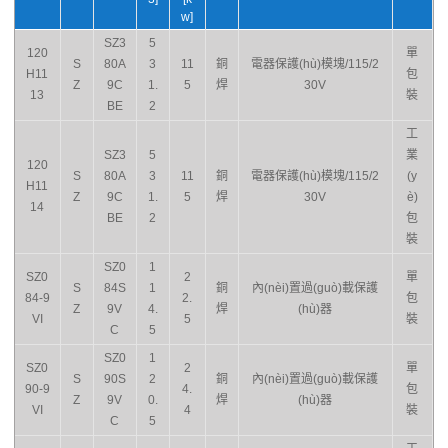
w]
SZ3
5
120
單
S
80A
3
11
銅
電器保護(hù)模塊/115/2
H11
包
Z
9C
1.
5
焊
30V
13
裝
BE
2
工
SZ3
5
業
120
S
80A
3
11
銅
電器保護(hù)模塊/115/2
(y
H11
Z
9C
1.
5
焊
30V
è)
14
BE
2
包
裝
SZ0
1
SZ0
2
單
S
84S
1
銅
內(nèi)置過(guò)載保護
84-9
2.
包
Z
9V
4.
焊
(hù)器
VI
5
裝
C
5
SZ0
1
SZ0
2
單
S
90S
2
銅
內(nèi)置過(guò)載保護
90-9
4.
包
Z
9V
0.
焊
(hù)器
VI
4
裝
C
5