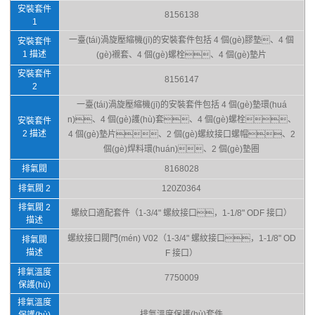
安裝套件
8156138
1
一臺(tái)渦旋壓縮機(jī)的安裝套件包括 4 個(gè)膠墊、4 個
安裝套件
1 描述
(gè)襯套、4 個(gè)螺栓、4 個(gè)墊片
安裝套件
8156147
2
一臺(tái)渦旋壓縮機(jī)的安裝套件包括 4 個(gè)墊環(huá
n)、4 個(gè)護(hù)套、4 個(gè)螺栓、
安裝套件
2 描述
4 個(gè)墊片、2 個(gè)螺紋接口螺帽、2
個(gè)焊料環(huán)、2 個(gè)墊圈
排氣閥
8168028
排氣閥 2
120Z0364
排氣閥 2
螺紋口適配套件（1-3/4" 螺紋接口，1-1/8" ODF 接口）
描述
螺紋接口閥門(mén) V02（1-3/4" 螺紋接口，1-1/8" OD
排氣閥
描述
F 接口）
排氣溫度
7750009
保護(hù)
排氣溫度
排氣溫度保護(hù)套件
保護(hù)