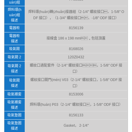
uán)組
焊料環(h
焊料環(huán)轉(zhuǎn)接器組（2-1/4" 螺紋接口、1-5/8" O
uán)組
DF 接口），（1-3/4" 螺紋接口、-1/8" ODF 接口）
描述
電器柜
8156139
電器柜
接線盒 186 x 198 mm，包括頂蓋
描述
吸氣閥
8168026
吸氣閥 2
120Z0432
螺紋口適配套件（2-1/4" 螺紋接口，1-5/8" ODF 接
吸氣閥 2
描述
口）
螺紋接口閥門(mén) V03（2-1/4" 螺紋接口，1-5/8" ODF 接
吸氣閥
描述
口）
吸氣襯套
8153006
吸氣襯套
焊料環(huán) P03（2-1/4" 螺紋接口，1-5/8" ODF 接口）
描述
吸氣墊圈
8156133
吸氣墊圈
Gasket， 2-1/4"
描述