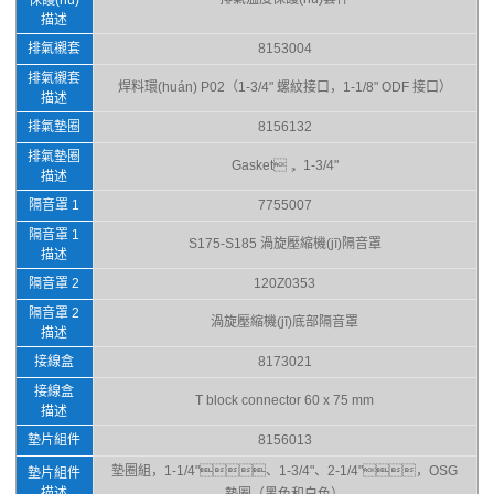
描述
排氣襯套
8153004
排氣襯套
焊料環(huán) P02（1-3/4" 螺紋接口，1-1/8" ODF 接口）
描述
排氣墊圈
8156132
排氣墊圈
Gasket， 1-3/4"
描述
隔音罩 1
7755007
隔音罩 1
S175-S185 渦旋壓縮機(jī)隔音罩
描述
隔音罩 2
120Z0353
隔音罩 2
渦旋壓縮機(jī)底部隔音罩
描述
接線盒
8173021
接線盒
T block connector 60 x 75 mm
描述
墊片組件
8156013
墊圈組，1-1/4"、1-3/4"、2-1/4"，OSG
墊片組件
描述
墊圈（黑色和白色）