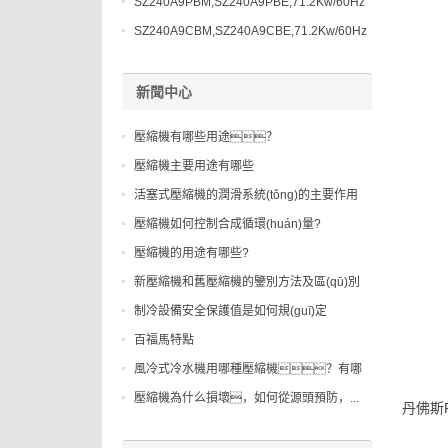
SZ240A9PBM,SZ240A9PBE,71.2Kw/60Hz
SZ240A9CBM,SZ240A9CBE,71.2Kw/60Hz
新聞中心
壓縮機有哪些用途？
壓縮機主要用途有哪些
活塞式壓縮機的潤滑系統(tǒng)的主要作用
是...
壓縮機如何控制合成循環(huán)量?
壓縮機的用途有哪些?
新壓縮機和舊壓縮機的鑒別方法及區(qū)別
制冷設備安全保護值是如何規(guī)定
的？
百福馬特點
風冷式冷水機用哪種壓縮機？有哪
些特...
壓縮機為什么損壞，如何從源頭預防，...
丹佛斯P