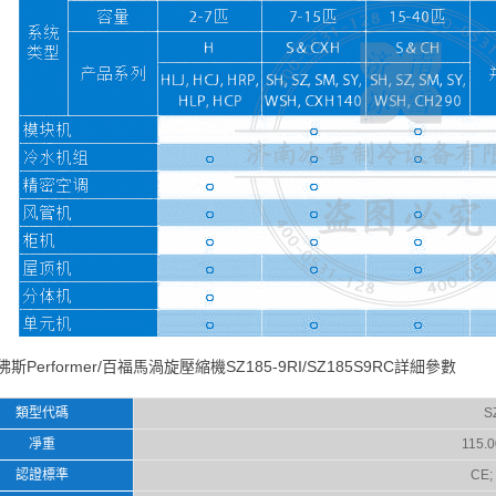
佛斯Performer/百福馬渦旋壓縮機SZ185-9RI/SZ185S9RC詳細參數
類型代碼
S
凈重
115.0
認證標準
CE;