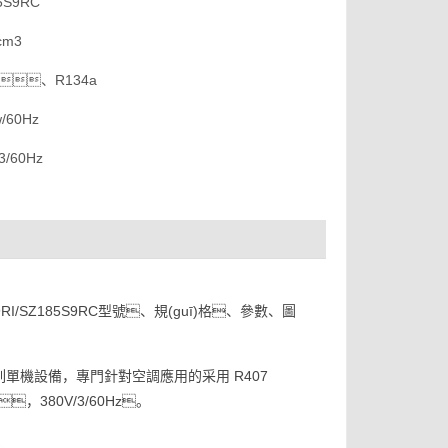
S9RC
cm3
C、R134a
/60Hz
/60Hz
RI/SZ185S9RC型號、規(guī)格、參數、圖
Z 系列單機設備，專門針對空調應用的采用 R407
，380V/3/60Hz。