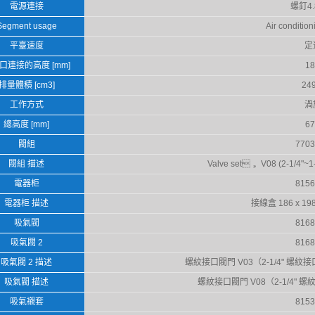
電源連接
螺釘4.
Segment usage
Air condition
平臺速度
定
口連接的高度 [mm]
18
排量體積 [cm3]
249
工作方式
渦
總高度 [mm]
67
閥組
7703
閥組 描述
Valve set， V08 (2-1/4"~1-
電器柜
8156
電器柜 描述
接線盒 186 x 
吸氣閥
8168
吸氣閥 2
8168
吸氣閥 2 描述
螺紋接口閥門 V03（2-1/4" 螺紋接
吸氣閥 描述
螺紋接口閥門 V08（2-1/4" 螺
吸氣襯套
8153