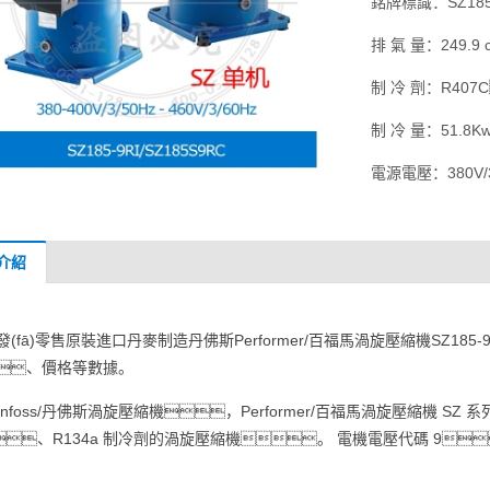
銘牌標識：SZ185
排 氣 量：249.9 
制 冷 劑：R407
制 冷 量：51.8Kw
電源電壓：380V/3
介紹
發(fā)零售原裝進口丹麥制造丹佛斯Performer/百福馬渦旋壓縮機SZ185-9
、價格等數據。
anfoss/丹佛斯渦旋壓縮機，Performer/百福馬渦旋壓縮機 S
、R134a 制冷劑的渦旋壓縮機。 電機電壓代碼 9