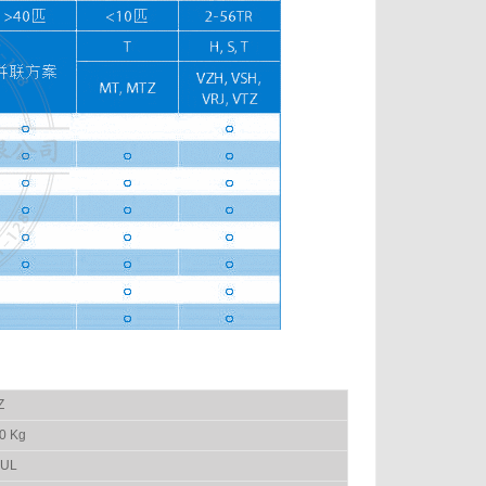
Z
0 Kg
 UL