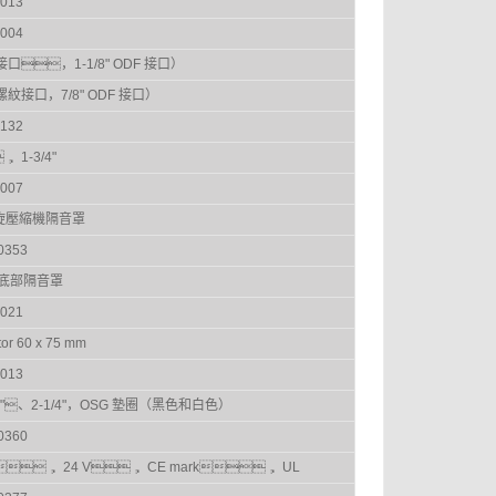
013
004
螺紋接口，1-1/8" ODF 接口）
" 螺紋接口，7/8" ODF 接口）
132
， 1-3/4"
007
 渦旋壓縮機隔音罩
0353
底部隔音罩
021
tor 60 x 75 mm
013
4"、2-1/4"，OSG 墊圈（黑色和白色）
0360
， 24 V， CE mark， UL