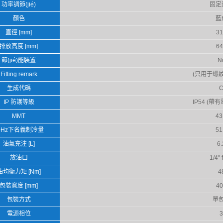
功率調節(jié)
固定
顏色
藍
直徑 [mm]
31
排放高度 [mm]
64
節(jié)能裝置
N
Fitting remark
(只用于螺
生成代碼
IP 防護等級
IP54 (
MMT
43
0Hz下名義制冷量
51
油氣充注 [L]
6.
放油口
1/4'' 
油均衡力矩 [Nm]
4
包裝寬度 [mm]
40
包裝方式
單
電源相位
3