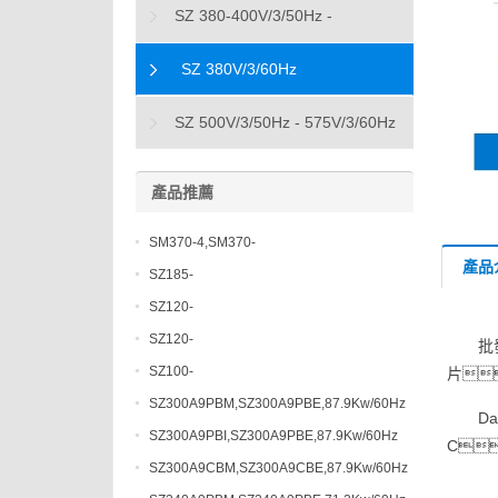
SZ 380-400V/3/50Hz -
460V/3/60Hz
SZ 380V/3/60Hz
SZ 500V/3/50Hz - 575V/3/60Hz
產品推薦
SM370-4,SM370-
產品
4,81KW/50Hz,107.1Kw/60Hz
SZ185-
7PCM,SZ185W7PD,38.6Kw/50Hz,51.8Kw/60Hz
SZ120-
7VM,SZ120S7VC,25.6Kw/50Hz,34.9Kw/60Hz
SZ120-
批
7VI,SZ120S7VC,25.6Kw/50Hz,34.9Kw/60Hz
SZ100-
片
7VI,SZ100S7VC,19.3Kw/50Hz,26.5Kw/60Hz
SZ300A9PBM,SZ300A9PBE,87.9Kw/60Hz
D
SZ300A9PBI,SZ300A9PBE,87.9Kw/60Hz
C
SZ300A9CBM,SZ300A9CBE,87.9Kw/60Hz