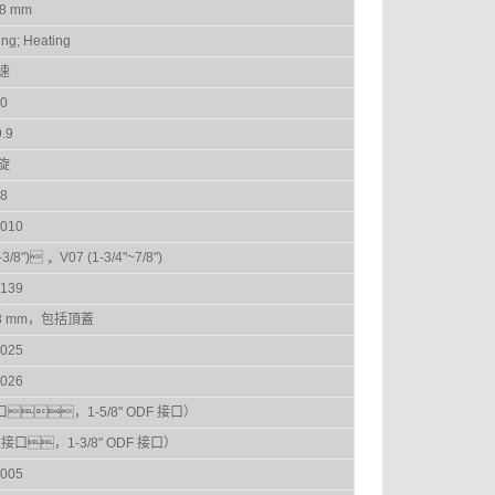
8 mm
ing; Heating
速
0
.9
旋
8
010
3/8")， V07 (1-3/4"~7/8")
139
198 mm，包括頂蓋
025
026
口，1-5/8" ODF 接口）
紋接口，1-3/8" ODF 接口）
005