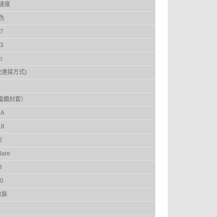
速度
色
7
3
o
紋連接方式)
C
帶有電纜封套）
 A
.8
2
flare
8
0
包裝