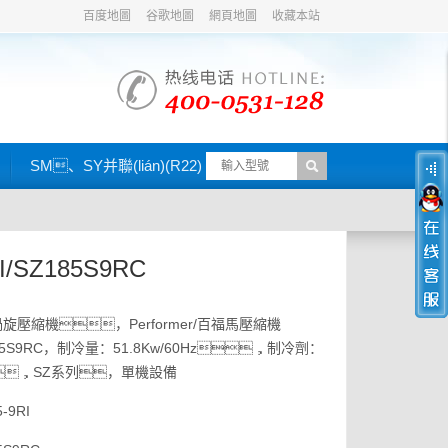
百度地圖
谷歌地圖
網頁地圖
收藏本站
SM、SY并聯(lián)(R22)
I/SZ185S9RC
斯渦旋壓縮機，Performer/百福馬壓縮機
Z185S9RC，制冷量：51.8Kw/60Hz，制冷劑：
4a，SZ系列，單機設備
-9RI