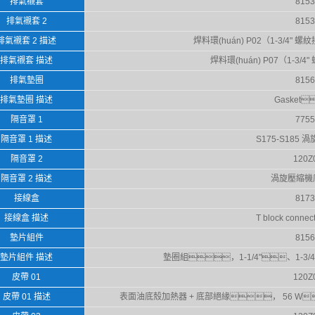
排氣襯套
8153
排氣襯套 2
8153
排氣襯套 2 描述
焊料環(huán) P02（1-3/4" 
排氣襯套 描述
焊料環(huán) P07（1-3/4
排氣墊圈
8156
排氣墊圈 描述
Gasket
隔音罩 1
7755
隔音罩 1 描述
S175-S185
隔音罩 2
120Z
隔音罩 2 描述
渦旋壓縮機
接線盒
8173
接線盒 描述
T block connec
墊片組件
8156
墊片組件 描述
墊圈組，1-1/4"、1-3/
皮帶 01
120Z
皮帶 01 描述
表面油底殼加熱器 + 底部絕緣， 56 W