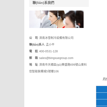
聯(lián)系我們
公 司
: 濟南冰雪制冷設備有限公司
聯(lián)系人
: 孟小平
電 話
: 400-0531-128
郵 箱
: sales@bingxuegroup.com
地 址
: 濟南市天橋區(qū)華盛路699號山東科
佳智能裝備城5號樓106
丹